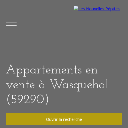
Appartements en
vente à Wasquehal
(59290)
Acheter
Vendre
Estimer
Louer
À
Ouvrir la recherche