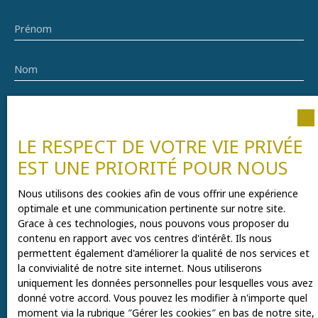
Prénom
Nom
Email
Type d'offre
LE RESPECT DE VOTRE VIE PRIVÉE
Vente
EST UNE PRIORITÉ POUR NOUS
Type de bien
Appartement
Nous utilisons des cookies afin de vous offrir une expérience
optimale et une communication pertinente sur notre site.
Localisation
Grace à ces technologies, nous pouvons vous proposer du
Wasquehal (59290)
contenu en rapport avec vos centres d'intérêt. Ils nous
permettent également d'améliorer la qualité de nos services et
la convivialité de notre site internet. Nous utiliserons
Budget max (€)
uniquement les données personnelles pour lesquelles vous avez
donné votre accord. Vous pouvez les modifier à n'importe quel
Surface min (m²)
moment via la rubrique ″Gérer les cookies″ en bas de notre site,