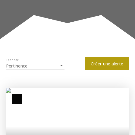
Type de bien
Estimation
+33 3 20 89 01 79
Appartement
Localisation
Wasquehal (59290)
Budget max (€)
Trier par
Surface min (m²)
Créer une alerte
Pertinence
Rechercher