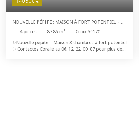
140 500
€
NOUVELLE PÉPITE : MAISON À FORT POTENTIEL –
PROJET IDÉAL INVESTISSEUR
4
pièces
87.86
m²
Croix 59170
✨Nouvelle pépite – Maison 3 chambres à fort potentiel
✨ Contactez Coralie au 06. 12. 22. 00. 87 pour plus de
renseignements ou organiser une visite ! Maison située
dans le secteur de Croix l'allumette, à proximité des
transports et des commerces. Un bien à fort potentiel,
idéal pour une résidence principale ou un projet
d’investissement 🔨 🏡 Au rez-de-chaussée, vous
trouverez : Une pièce de vieUne cuisineAu 1er étage : 1
chambre1 salle de bainAu 2ème étage : 2 chambres
supplémentaires. 🌿Extérieur : Un extérieur de 5
m²Une cave🔧 Rafraîchissement général à prévoir ✅
Les atouts : Secteur recherchéProximité transports et
commercesFort potentiel d’aménagementIdéal
résidence principale ou investissement✨ Une belle
opportunité à saisir pour créer un lieu de vie à votre