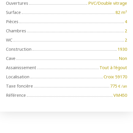
Ouvertures
PVC/Double vitrage
Surface
82
m²
Pièces
4
Chambres
2
WC
2
Construction
1930
Cave
Non
Assainissement
Tout à l'égout
Localisation
Croix 59170
Taxe foncière
775
€ /an
Référence
VM450