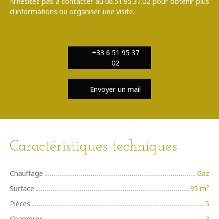
N’hésitez pas à contacter au 06.51.95.37.02 pour obtenir plus
d'informations ou organiser une visite.
+33 6 51 95 37
02
Envoyer un mail
Caractéristiques techniques
Chauffage
Gaz
Surface
95
m²
Pièces
5
Chambres
3