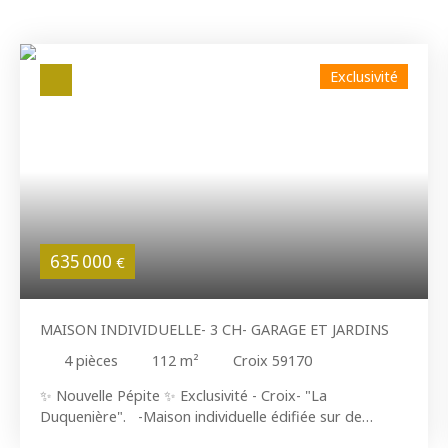
Exclusivité
635 000
€
MAISON INDIVIDUELLE- 3 CH- GARAGE ET JARDINS
4
pièces
112
m²
Croix 59170
✨ Nouvelle Pépite ✨ Exclusivité - Croix- "La
Duquenière". -Maison individuelle édifiée sur de
473m² de terrain. -3 chambres- 2 sdbs- Garage-