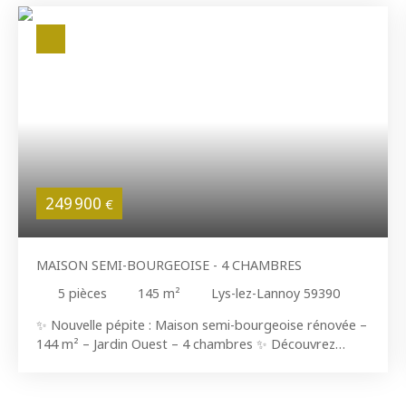
249 900
€
MAISON SEMI-BOURGEOISE - 4 CHAMBRES
5
pièces
145
m²
Lys-lez-Lannoy 59390
✨ Nouvelle pépite : Maison semi-bourgeoise rénovée –
144 m² – Jardin Ouest – 4 chambres ✨ Découvrez
cette superbe maison bourgeoise rénovée de 144 m².
Cette demeure de famille a su préserver le charme de
l'ancien avec ses parquets, et portes d'époque. Une