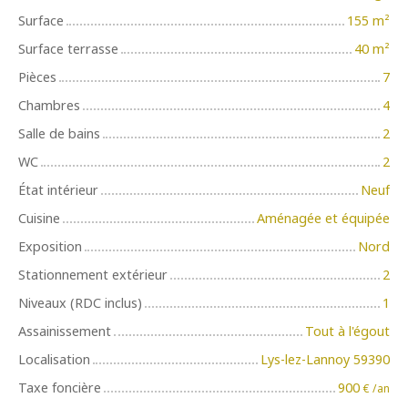
Surface
155
m²
Surface terrasse
40
m²
Pièces
7
Chambres
4
Salle de bains
2
WC
2
État intérieur
Neuf
Cuisine
Aménagée et équipée
Exposition
Nord
Stationnement extérieur
2
Niveaux (RDC inclus)
1
Assainissement
Tout à l'égout
Localisation
Lys-lez-Lannoy 59390
Taxe foncière
900
€ /an