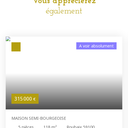
Vous apprécierez
également
A voir absolument
315 000
€
MAISON SEMI-BOURGEOISE
5
pièces
118
m²
Roubaix 59100