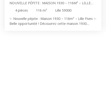
NOUVELLE PÉPITE : MAISON 1930 – 116M² – LILLE
FIVES
4
pièces
116
m²
Lille 59000
✨ Nouvelle pépite : Maison 1930 – 116m² – Lille Fives ✨
Belle opportunité ! Découvrez cette maison 1930
située à 2 minutes à pieds du métro Caulier. Un bien à
moderniser, offrant de beaux volumes et un potentiel
d’aménagement! Idéal pour un projet de résidence
principale, pour un projet de location ou de colocation.
📍 Emplacement : À 2 minutes du métro Caulier et
proche des commerces, écoles et commoditésAccès
rapide vers Lille et l’ensemble de la métropole 🏡 La
maison : Surface de 116 m² habitables3
ChambresGrenier en partie aménagéSalle de bain au
premier étagePas d’extérieurChaudière gazDPE : D 🏠
Maison proposée par l’agence Les Nouvelles Pépites,
agence indépendante à Croix. Nous vous
accompagnons dans tous vos projets immobiliers sur
la métropole lilloise. 📞 Contactez nous pour plus
d’informations ou organiser une visite. ✨ À très vite
pour découvrir cette Pépite!