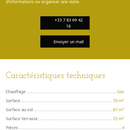
d’informations ou organiser une visite.
+33 7 83 69 42
16
Envoyer un mail
Caractéristiques techniques
Chauffage
Gaz
Surface
70
m²
Surface au sol
87
m²
Surface terrasse
25
m²
Pièces
4