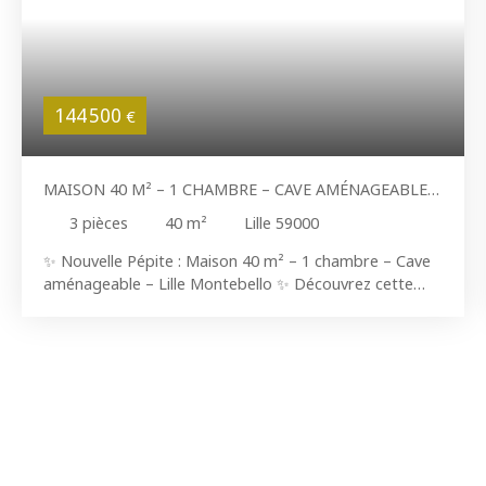
144 500
€
MAISON 40 M² – 1 CHAMBRE – CAVE AMÉNAGEABLE –
LILLE MONTEBELLO
3
pièces
40
m²
Lille 59000
✨ Nouvelle Pépite : Maison 40 m² – 1 chambre – Cave
aménageable – Lille Montebello ✨ Découvrez cette
charmante maison 40 m², idéalement située à
seulement 2 minutes à pied du métro Montebello.
Rénovée en 2021, elle constitue une opportunité idéale
pour un premier achat ou un investissement locatif. 📍
Emplacement idéal • À 2 min à pied du métro
Montebello • Proche des commerces, écoles et
commodités • Accès rapide au centre-ville de Lille et
aux axes autoroutiers • Quartier vivant et recherché 🏡