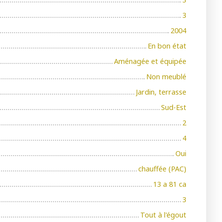
3
2004
En bon état
Aménagée et équipée
Non meublé
Jardin, terrasse
Sud-Est
2
4
Oui
chauffée (PAC)
13 a 81 ca
3
Tout à l'égout