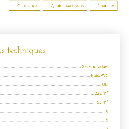
Calculatrice
Ajouter aux favoris
Imprimer
es techniques
Gaz/Individuel
Bois/PVC
Oui
228
m²
55
m²
6
5
3