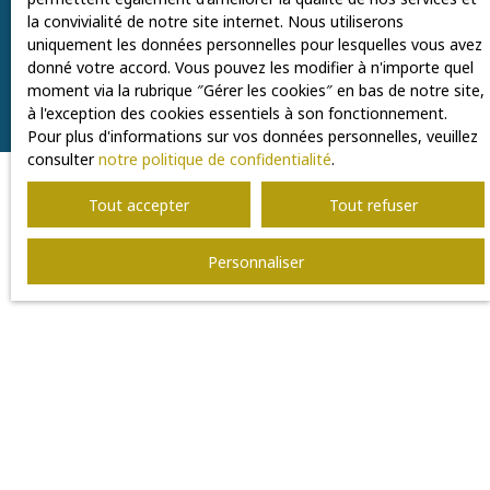
la convivialité de notre site internet. Nous utiliserons
Recevoir des annonces
uniquement les données personnelles pour lesquelles vous avez
donné votre accord. Vous pouvez les modifier à n'importe quel
moment via la rubrique ″Gérer les cookies″ en bas de notre site,
à l'exception des cookies essentiels à son fonctionnement.
Pour plus d'informations sur vos données personnelles, veuillez
consulter
notre politique de confidentialité
.
Tout accepter
Tout refuser
JE RECHERCHE UN BIEN
Personnaliser
Vente maison Croix (59170)
Vente appartement Roubaix (59100)
Vente appartement Croix (59170)
Vente maison Lambersart (59130)
Vente maison Roubaix (59100)
Vente maison Wasquehal (59290)