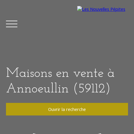
Maisons en vente à
Annoeullin (59112)
Ouvrir la recherche
Acheter
Vendre
Estimer
Louer
À
Type de bien
Maison