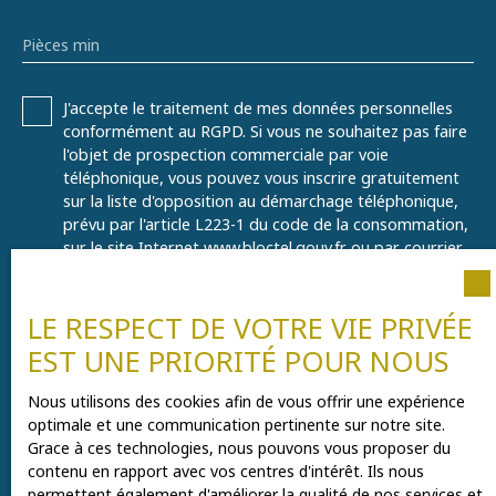
Pièces min
J'accepte le traitement de mes données personnelles
conformément au RGPD. Si vous ne souhaitez pas faire
l'objet de prospection commerciale par voie
téléphonique, vous pouvez vous inscrire gratuitement
sur la liste d'opposition au démarchage téléphonique,
prévu par l'article L223-1 du code de la consommation,
sur le site Internet www.bloctel.gouv.fr ou par courrier
adressé à :
Société Worldline, Service Bloctel, CS 61311, 41013
LE RESPECT DE VOTRE VIE PRIVÉE
BLOIS CEDEX.
EST UNE PRIORITÉ POUR NOUS
Pour en savoir plus sur le traitement de vos données
Nous utilisons des cookies afin de vous offrir une expérience
personnelles, veuillez consulter notre
politique de
optimale et une communication pertinente sur notre site.
confidentialité
.
Grace à ces technologies, nous pouvons vous proposer du
contenu en rapport avec vos centres d'intérêt. Ils nous
permettent également d'améliorer la qualité de nos services et