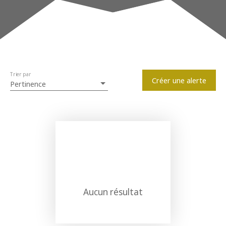
Localisation
Estimation
+33 3 20 89 01 79
Annoeullin (59112)
Budget max (€)
Trier par
Surface min (m²)
Créer une alerte
Pertinence
Rechercher
Aucun résultat