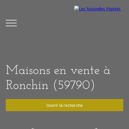
Maisons en vente à
Ronchin (59790)
Ouvrir la recherche
Acheter
Vendre
Estimer
Louer
À
Type de bien
Maison