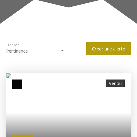
Localisation
Estimation
+33 3 20 89 01 79
Ronchin (59790)
Budget max (€)
Trier par
Surface min (m²)
Créer une alerte
Pertinence
Rechercher
Vendu