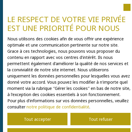
l'objet de prospection commerciale par voie
téléphonique, vous pouvez vous inscrire gratuitement
sur la liste d'opposition au démarchage téléphonique,
LE RESPECT DE VOTRE VIE PRIVÉE
prévu par l'article L223-1 du code de la consommation,
sur le site Internet www.bloctel.gouv.fr ou par courrier
EST UNE PRIORITÉ POUR NOUS
adressé à :
Nous utilisons des cookies afin de vous offrir une expérience
Société Worldline, Service Bloctel, CS 61311, 41013
optimale et une communication pertinente sur notre site.
BLOIS CEDEX.
Grace à ces technologies, nous pouvons vous proposer du
contenu en rapport avec vos centres d'intérêt. Ils nous
Pour en savoir plus sur le traitement de vos données
permettent également d'améliorer la qualité de nos services et
personnelles, veuillez consulter notre
politique de
la convivialité de notre site internet. Nous utiliserons
confidentialité
.
uniquement les données personnelles pour lesquelles vous avez
donné votre accord. Vous pouvez les modifier à n'importe quel
moment via la rubrique ″Gérer les cookies″ en bas de notre site,
à l'exception des cookies essentiels à son fonctionnement.
Recevoir des annonces
Pour plus d'informations sur vos données personnelles, veuillez
consulter
notre politique de confidentialité
.
Tout accepter
Tout refuser