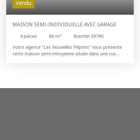
Vendu
MAISON SEMI-INDIVIDUELLE AVEC GARAGE
4
pièces
80
m²
Ronchin 59790
Votre agence "Les Nouvelles Pépites" vous présente
cette maison semi-mitoyenne située dans une rue
calme et paisible du quartier "Grand Ronchin". La visite
débute avec un hall d'entrée donnant accès au séjour.
Vous découvrirez une véranda avec vue sur un large
jardin bien orienté. La maison est composée de 2
chambres et un bureau ou chambre enfant. Possibilité
de parking intérieur 2 voitures et garage sur le côté de
la maison. La maison est très saine mais certains
rafraichissements et rénovations des équipements
seront nécessaires. Une cave vient compléter cette
prestation.